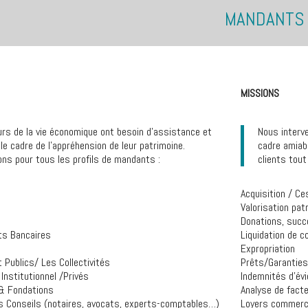
MANDANTS 
MISSIONS
urs de la vie économique ont besoin d’assistance et
Nous interv
le cadre de l’appréhension de leur patrimoine.
cadre amiab
ns pour tous les profils de mandants :
clients tout
Acquisition / Ce
Valorisation pat
Donations, suc
ts Bancaires
Liquidation de c
Expropriation
Publics/ Les Collectivités
Prêts/Garanties
Institutionnel /Privés
Indemnités d’évi
& Fondations
Analyse de fact
s Conseils (notaires, avocats, experts-comptables…)
Loyers commerc