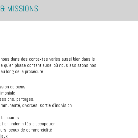
& MISSIONS
enons dans des contextes variés aussi bien dans le
le qu’en phase contentieuse, où nous assistons nos
 au long de la procédure :
ssion de biens
rimoniale
cessions, partages…
ommunauté, divorces, sortie d’indivision
 bancaires
ction, indemnités d’occupation
eurs locaux de commercialité
iaux