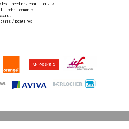
 les procédures contentieuses
– IFI, redressements
issance
étaires / locataires…