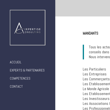
MANDANTS
Tous les acte
conseils dans 
Nous interveno
ACCUEIL
Les Particuliers
EXPERTS & PARTENAIRES
Les Entreprises
COMPETENCES
Les Commerçants
Les Etablissemen
CONTACT
Le Monde Agricole
Les Etablissement 
Les Investisseurs 
Les Associations 
Les Professionnel